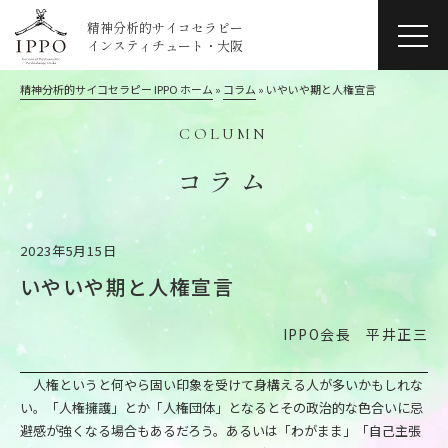
精神分析的サイコセラピー
インスティチュート・大阪
精神分析的サイコセラピー IPPO ホーム
»
コラム
»
いやいや期と人権宣言
COLUMN
コラム
2023年5月15日
いやいや期と人権宣言
IPPO会長 平井正三
人権というと何やら固い印象を受けて身構える人が多いかもしれな
い。「人権擁護」とか「人権団体」となるとその政治的な色合いに忌
避感が強くなる場合もあるだろう。あるいは「わがまま」「自己主張