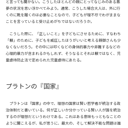
と言っても聞かない。こうしたほとんどの親にとってなじみのある悪
夢の状況を思い浮かべてみよう。通常、こうした場合大人は、外に行
くのに靴を履くのは必要なことなので、子どもが理不尽でわがままな
ことを言っていると受け止めがちではないだろうか。
こうした際に、「正しいこと」を子どもにさせるために、すなわち
「躾」のために、子どもを威圧したほうがいいと考える親御さんも少
なくないだろう。その中には叩くなどの身体的暴力や非難するなどの
心理的暴力が含まれるかもしれず、そうなるとそれは躾ではなく、児
童虐待防止法で定められた児童虐待にあたる。
プラトンの『国家』
プラトンは『国家』の中で、理想の国家は賢い哲学者が統治する政
治体制だと書いている。何が正しいか分かっている賢い人が国を統治
するのが理想だというわけである。これはある意味もっともなことの
ように聞こえるが、私が思うに、最大の、そして解決不能な問題は誰